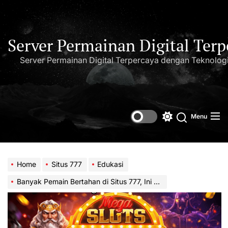
Skip
to
the
content
Server Permainan Digital Terp
Server Permainan Digital Terpercaya dengan Teknolog
Menu
Switch
Search
color
mode
Home
Situs 777
Edukasi
Banyak Pemain Bertahan di Situs 777, Ini Faktanya!