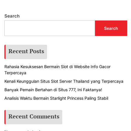
p
Search
Search
Recent Posts
Rahasia Kesuksesan Bermain Slot di Website Info Gacor
Terpercaya
Kenali Keunggulan Situs Slot Server Thailand yang Terpercaya
Banyak Pemain Bertahan di Situs 777, Ini Faktanya!
Analisis Waktu Bermain Starlight Princess Paling Stabil
Recent Comments