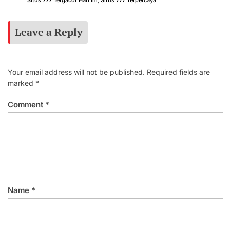
Situs 777 Tergacor Hari Ini
,
Situs 777 Terpercaya
Leave a Reply
Your email address will not be published.
Required fields are
marked
*
Comment
*
Name
*