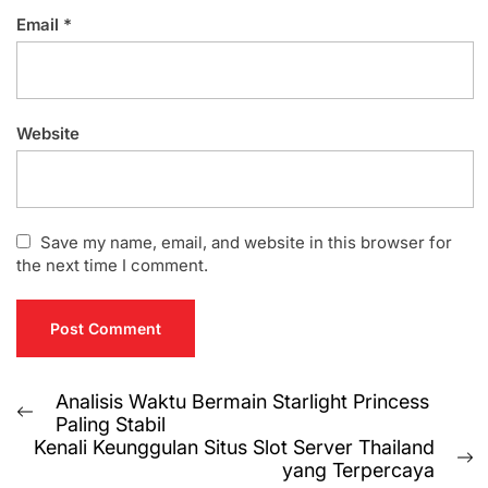
Email
*
Website
Save my name, email, and website in this browser for
the next time I comment.
Post
Analisis Waktu Bermain Starlight Princess
Previous
Paling Stabil
navigation
post:
Kenali Keunggulan Situs Slot Server Thailand
N
yang Terpercaya